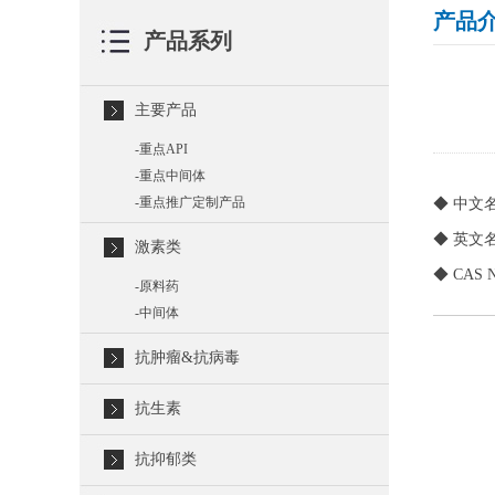
产品
产品系列
主要产品
-
重点API
-
重点中间体
-
重点推广定制产品
◆ 中文
◆ 英文名称
激素类
◆ CAS N
-
原料药
-
中间体
抗肿瘤&抗病毒
抗生素
抗抑郁类